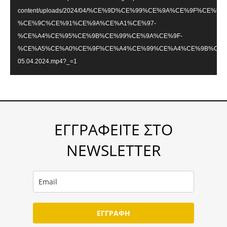
content/uploads/2024/04/%CE%9D%CE%99%CE%9A%CE%9F%CE
%CE%9C%CE%91%CE%9A%CE%A1%CE%97-
%CE%A4%CE%95%CE%9B%CE%99%CE%9A%CE%9F-
%CE%A5%CE%A0%CE%9F%CE%A4%CE%99%CE%A4%CE%9B%CE%
05.04.2024.mp4?_=1
ΕΓΓΡΑΦΕΙΤΕ ΣΤΟ
NEWSLETTER
ΕΓΓΡΑΦΗ