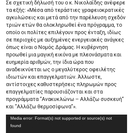
Σε σχετική δήλωσή του ο κ. Νικολαΐδης ανέφερε
τα εξής: «Μέσα από τεράστιες γραφειοκρατικές
αγκυλώσεις και μετά από την παρέλευση σχεδόν
τριών ετών θα ολοκληρωθεί ένα πρόγραμμα, το
οποίο οι πολίτες επιλέγουν προς ένταξη, ιδίως
σε περιοχές με αυξημένες ενεργειακές ανάγκες
όπως είναι ο Νομός Δράμας. Η κυβέρνηση
προωθεί μια μαγική εικόνα με πλεονάσματα και
ευημερία αριθμών, την ίδια ώρα που
αναδεικνύεται ως ο μεγαλύτερος οφειλέτης
ιδιωτών και επαγγελματιών. Άλλωστε,
αντίστοιχες καθυστερήσεις πληρωμών προς
επαγγελματίες παρουσιάζονται και στα
προγράμματα “Ανακυκλώνω – Αλλάζω συσκευή”
και “Αλλάζω θερμοσίφωνα”».
Video
Media error: Format(s) not supported or source(s) not
Player
found