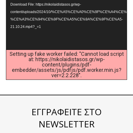
Download File: https://nikolaidistasos.gr/wp-
content/uploads/2024/10/%CE%A5%CE%A0%CE%9F%CE%A4%CE%
%CE%A3%CE%94%CE%9F%CE%A5%CE%9A%CE%9F%CE%A5-
21.10.24.mp4?_=1
Setting up fake worker failed: "Cannot load script
at: https://nikolaidistasos.gr/wp-
content/plugins/pdf-
embedder/assets/js/pdfjs/pdf.worker.min.js?
ver=2.2.228".
ΕΓΓΡΑΦΕΙΤΕ ΣΤΟ
NEWSLETTER