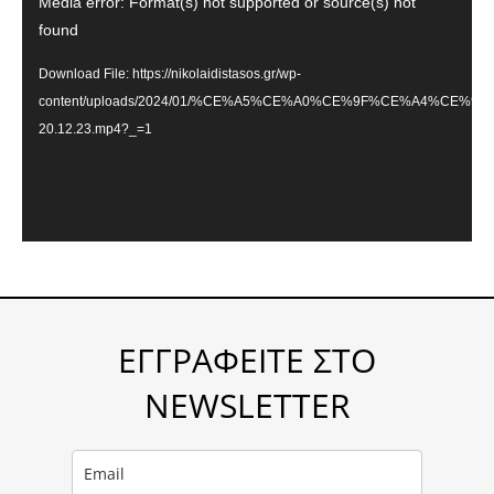
Video
Media error: Format(s) not supported or source(s) not
Player
found
Download File: https://nikolaidistasos.gr/wp-
content/uploads/2024/01/%CE%A5%CE%A0%CE%9F%CE%A4%CE%
20.12.23.mp4?_=1
ΕΓΓΡΑΦΕΙΤΕ ΣΤΟ
NEWSLETTER