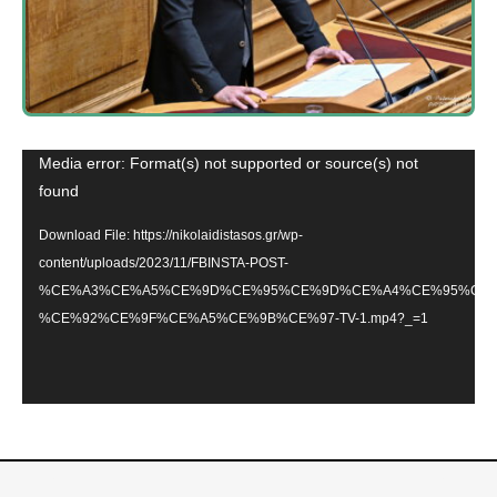
Video
Media error: Format(s) not supported or source(s) not
Player
found
Download File: https://nikolaidistasos.gr/wp-
content/uploads/2023/11/FBINSTA-POST-
%CE%A3%CE%A5%CE%9D%CE%95%CE%9D%CE%A4%CE%95%CE%
%CE%92%CE%9F%CE%A5%CE%9B%CE%97-TV-1.mp4?_=1