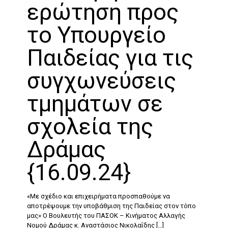
ερώτηση προς
το Υπουργείο
Παιδείας για τις
συγχωνεύσεις
τμημάτων σε
σχολεία της
Δράμας
{16.09.24}
«Με σχέδιο και επιχειρήματα προσπαθούμε να
αποτρέψουμε την υποβάθμιση της Παιδείας στον τόπο
μας» Ο Βουλευτής του ΠΑΣΟΚ – Κινήματος Αλλαγής
Νομού Δράμας κ. Αναστάσιος Νικολαΐδης
[…]