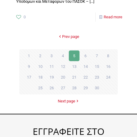
Υποδομών και Μεταφορών του ΠΑΣΟΚ –
[…]
0
Read more
Prev page
1
2
3
4
5
6
7
8
9
10
11
12
13
14
15
16
17
18
19
20
21
22
23
24
25
26
27
28
29
30
Next page
ΕΓΓΡΑΦΕΙΤΕ ΣΤΟ